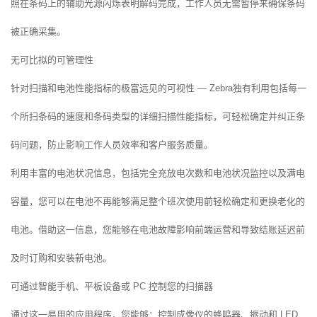
照在条码上的辅助光源闪烁表明解码完成，工作人员无需暂停来确保条码
被正确采集。
无可比拟的可管理性
针对扫描和电池性能指标的极富远见的可视性 — Zebra独有利用包括每一
个所扫条码的速度和条码类型的详细扫描性能指标，可轻松确定并纠正条
码问题，防止影响工作人员效率和客户服务质量。
利用丰富的电池状况信息，包括完全充放电次数和电池状况监控以及满电
容量，您可以在电池不再能够满足整个班次使用前轻松确定和更换老化的
电池。借助这一信息，您能够在电池故障影响前端运营和导致结账延迟前
及时订购和安装新电池。
可通过智能手机、平板设备或 PC 控制您的扫描器
通过这一易用的应用程序，您能够：控制成像仪的蜂鸣器、振动和 LED