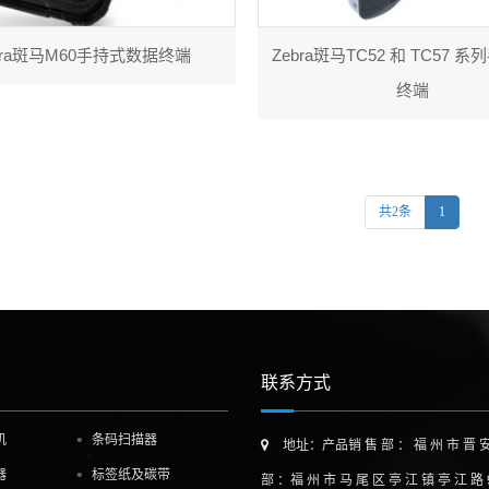
bra斑马M60手持式数据终端
Zebra斑马TC52 和 TC57 
终端
共2条
1
联系方式
机
条码扫描器
地址：产品销 售 部 ： 福 州 市 晋 安 区 泰 
器
标签纸及碳带
部 ：福 州 市 马 尾 区 亭 江 镇 亭 江 路 9 9