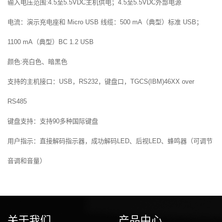
输入电压范围:4.5至5.5VDC主机供电；4.5至5.5VDC外部电源
电流：演示充电座和 Micro USB 线缆：500 mA（典型）标准 USB；
1100 mA（典型）BC 1.2 USB
颜色:亮白色、暗黑色
支持的主机接口：USB，RS232，键盘口，TGCS(IBM)46XX over
RS485
键盘支持：支持90多种国际键盘
用户指示：直接解码指示器，成功解码LED、后视LED、蜂鸣器（可调节
音调和音量）
关于我们
产品中心