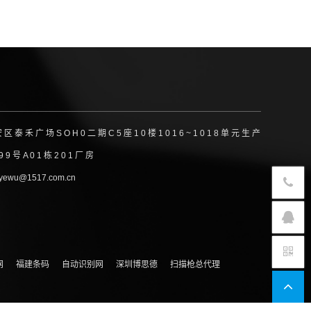
禾 广 场 S O H 0 二 期 C 5 座 1 0 楼 1 0 1 6 ~ 1 0 1 8 单 元 生 产
 号 A 0 1 栋 2 0 1 厂 房
wu@1517.com.cn
网
福建条码
自动识别网
深圳博思德
扫描枪总代理