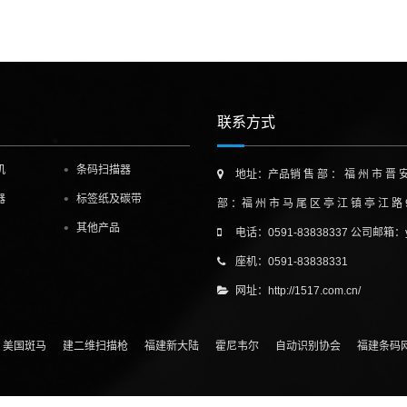
联系方式
机
条码扫描器
地址：产品销 售 部 ： 福 州 市 晋 安 区 泰 
器
标签纸及碳带
部 ：福 州 市 马 尾 区 亭 江 镇 亭 江 路 9 9
其他产品
电话：0591-83838337 公司邮箱：ye
座机：0591-83838331
网址：http://1517.com.cn/
美国斑马
建二维扫描枪
福建新大陆
霍尼韦尔
自动识别协会
福建条码