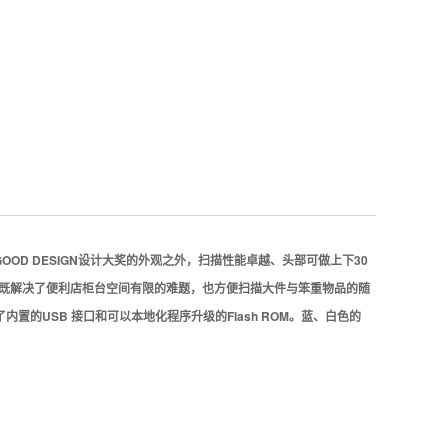
GOOD DESIGN设计大奖的外观之外，扫描性能卓越、头部可做上下30
座既解决了便利店柜台空间有限的难题，也方便扫描大件与笨重物品的随
备了内置的USB 接口和可以本地化程序升级的Flash ROM。蓝、白色的