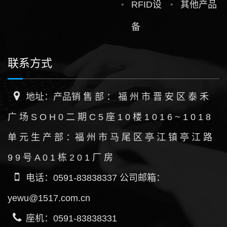
RFID设
其他产品
备
联系方式
地址：产品销 售 部 ： 福 州 市 晋 安 区 泰 禾
广 场 S O H 0 二 期 C 5 座 1 0 楼 1 0 1 6 ~ 1 0 1 8
单 元 生 产 部 ：福 州 市 马 尾 区 亭 江 镇 亭 江 路
9 9 号 A 0 1 栋 2 0 1 厂 房
电话：0591-83838337 公司邮箱：
yewu@1517.com.cn
座机：0591-83838331